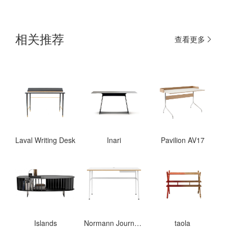
相关推荐
查看更多
Laval Writing Desk
Inari
Pavilion AV17
Islands
Normann Journal Desk
taola