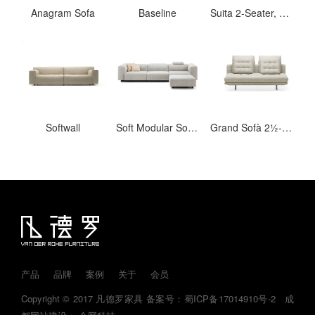
Anagram Sofa
Baseline
Suita 2-Seater, pointed cushions
Softwall
Soft Modular Sofa Three-seater, Chaise Longue
Grand Sofà 2½-Seater
产品
品牌
案例
关于
会员
Copyright © 2017 凡德罗家具
备案号：蜀ICP备17014910号-2
成