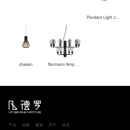
Pendant Light JL341
chasen
Normann Amp Chandelier Large CCC
产品
品牌
案例
关于
会员