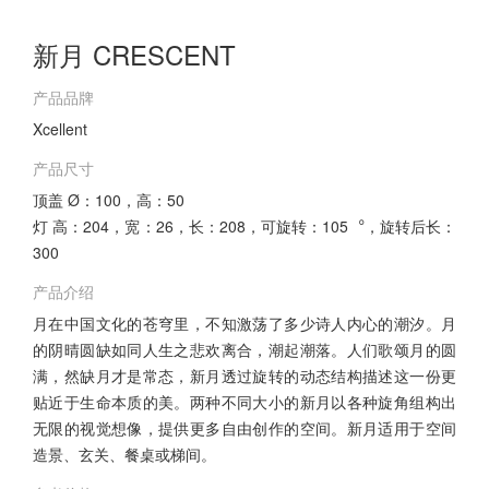
新月 CRESCENT
产品品牌
Xcellent
产品尺寸
顶盖 Ø：100，高：50
灯 高：204，宽：26，长：208，可旋转：105︒，旋转后长：
300
产品介绍
月在中国⽂化的苍穹里，不知激荡了多少诗⼈内心的潮汐。月
的阴晴圆缺如同人生之悲欢离合，潮起潮落。人们歌颂月的圆
满，然缺月才是常态，新月透过旋转的动态结构描述这⼀份更
贴近于生命本质的美。两种不同大小的新月以各种旋角组构出
无限的视觉想像，提供更多自由创作的空间。新月适用于空间
造景、玄关、餐桌或梯间。