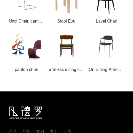
Unix Chair, cantilever
Stool E60
Laval Chair
panton chair
armless dining chair Ⅱ
Ori Dining Armchair
产品
品牌
案例
关于
会员