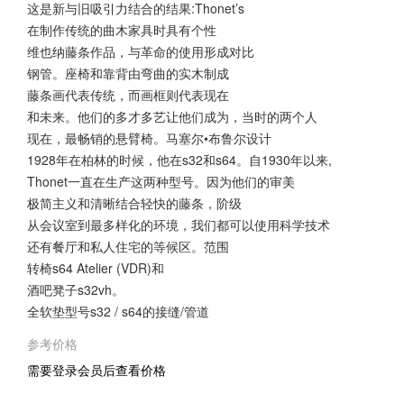
这是新与旧吸引力结合的结果:Thonet’s
在制作传统的曲木家具时具有个性
维也纳藤条作品，与革命的使用形成对比
钢管。座椅和靠背由弯曲的实木制成
藤条画代表传统，而画框则代表现在
和未来。他们的多才多艺让他们成为，当时的两个人
现在，最畅销的悬臂椅。马塞尔•布鲁尔设计
1928年在柏林的时候，他在s32和s64。自1930年以来,
Thonet一直在生产这两种型号。因为他们的审美
极简主义和清晰结合轻快的藤条，阶级
从会议室到最多样化的环境，我们都可以使用科学技术
还有餐厅和私人住宅的等候区。范围
转椅s64 Atelier (VDR)和
酒吧凳子s32vh。
全软垫型号s32 / s64的接缝/管道
参考价格
需要登录会员后查看价格