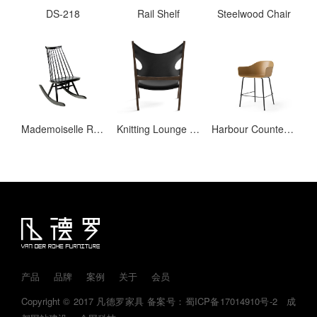
DS-218
Rail Shelf
Steelwood Chair
Mademoiselle Rocking Chair
Knitting Lounge Chair, Sheepskin
Harbour Counter Chair
产品
品牌
案例
关于
会员
Copyright © 2017 凡德罗家具
备案号：蜀ICP备17014910号-2
成