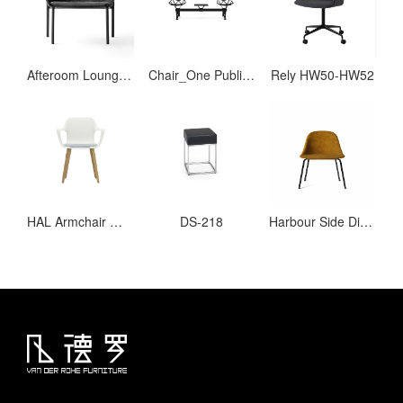
Afteroom Lounge Chair
Chair_One Public Seating System 2
Rely HW50-HW52
HAL Armchair Wood
DS-218
Harbour Side Dining Chair, Steel Base, upholstered