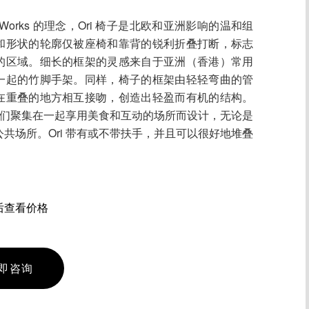
lar Works 的理念，Ori 椅子是北欧和亚洲影响的温和组
和形状的轮廓仅被座椅和靠背的锐利折叠打断，标志
的区域。细长的框架的灵感来自于亚洲（香港）常用
一起的竹脚手架。同样，椅子的框架由轻轻弯曲的管
在重叠的地方相互接吻，创造出轻盈而有机的结构。
为人们聚集在一起享用美食和互动的场所而设计，无论是
共场所。Ori 带有或不带扶手，并且可以很好地堆叠
后查看价格
即咨询