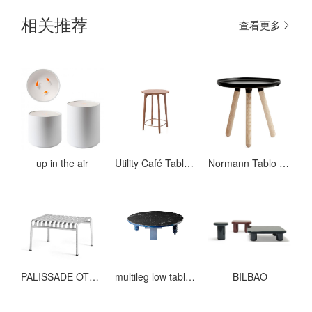
相关推荐
查看更多
up in the air
Utility Café Table H900
Normann Tablo Table Large
PALISSADE OTTOMAN HOT GALVANISED
multileg low table rounded
BILBAO